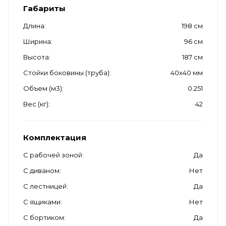
Габариты
Длина
198 см
Ширина
96 см
Высота
187 см
Стойки боковины (труба)
40х40 мм
Объем (м3)
0.251
Вес (кг)
42
Комплектация
С рабочей зоной
Да
С диваном
Нет
С лестницей
Да
С ящиками
Нет
С бортиком
Да