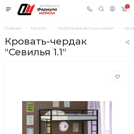
0
—
—
—
Главная
Каталог
Мебель для детских комнат
Кро
Кровать-чердак
"Севилья 1.1"