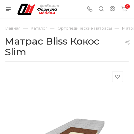
0
—
—
—
Главная
Каталог
Ортопедические матрасы
Матра
Матрас Bliss Кокос
Slim