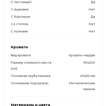
С лестницей
Да
С ящиками
Нет
С бортиком
Да
Со столом
Нет
С полками
Нет
Кровати
Вид кровати
Кровать-чердак
Размер спального места
90х200
(см)
Основная труба лежака
40х20 мм
Основание под матрас
Металлические
ламели
Материалы и цвета