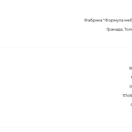
Фабрика "Формула меб
Гранада, Тол
1
0
117х1