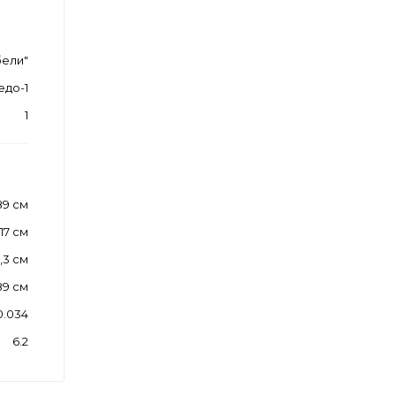
ели"
едо-1
1
89 см
117 см
,3 см
89 см
0.034
6.2