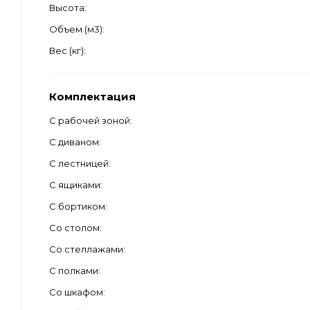
Высота
Объем (м3)
Вес (кг)
Комплектация
С рабочей зоной
С диваном
С лестницей
С ящиками
С бортиком
Со столом
Со стеллажами
С полками
Со шкафом