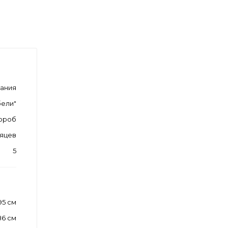
мания
ели"
ороб
сяцев
5
95 см
86 см