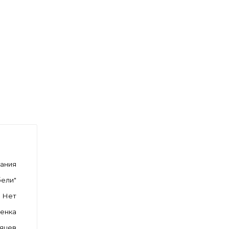
мания
ели"
Нет
ленка
сяцев