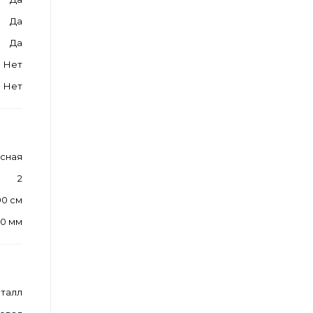
Да
Да
Нет
Нет
усная
2
90 см
20 мм
талл