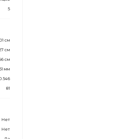
5
01 см
27 см
66 см
51 мм
0.546
81
Нет
Нет
Да