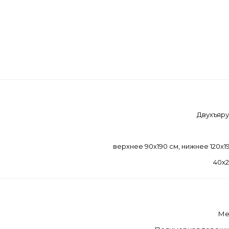
Двухъяр
верхнее 90х190 см, нижнее 120х1
40х
Ме